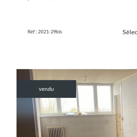
Séle
Réf : 2021-29bis
vendu
VOIR LE