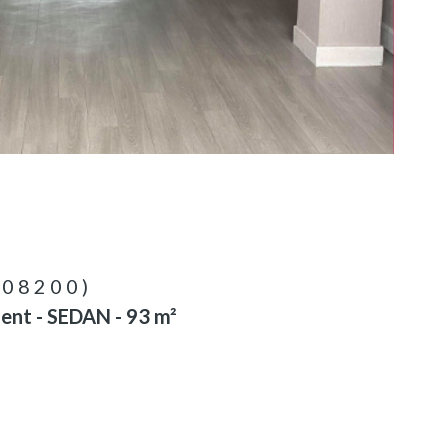
(08200)
nt - SEDAN - 93 m²
²