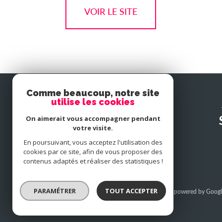
VOIR LE SITE
Comme beaucoup, notre site
utilise les cookies
SE
connecter
On aimerait vous accompagner pendant
votre visite.
En poursuivant, vous acceptez l'utilisation des
espace propriétaire
cookies par ce site, afin de vous proposer des
contenus adaptés et réaliser des statistiques !
PARAMÉTRER
TOUT ACCEPTER
© 2026 | Tous droits réservés | Traduction powered by Googl