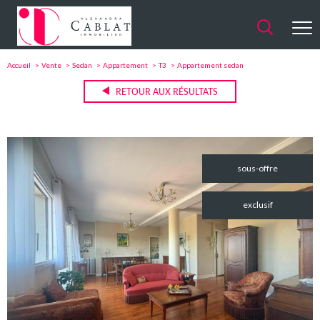
Accueil
Vente
Sedan
Appartement
T3
Appartement sedan
RETOUR AUX RÉSULTATS
sous-offre
exclusif