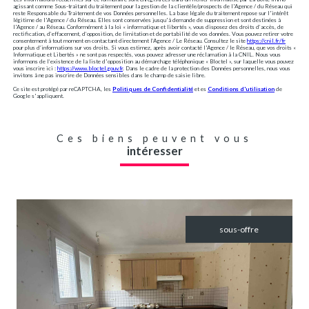
agissant comme Sous-traitant du traitement pour la gestion de la clientèle/prospects de l'Agence / du Réseau qui
reste Responsable du Traitement de vos Données personnelles. La base légale du traitement repose sur l'intérêt
légitime de l'Agence / du Réseau. Elles sont conservées jusqu'à demande de suppression et sont destinées à
l'Agence / au Réseau. Conformément à la loi « informatique et libertés », vous disposez des droits d’accès, de
rectification, d’effacement, d’opposition, de limitation et de portabilité de vos données. Vous pouvez retirer votre
consentement à tout moment en contactant directement l’Agence / Le Réseau. Consultez le site
https://cnil.fr/fr
pour plus d’informations sur vos droits. Si vous estimez, après avoir contacté l'Agence / le Réseau, que vos droits «
Informatique et Libertés » ne sont pas respectés, vous pouvez adresser une réclamation à la CNIL. Nous vous
informons de l’existence de la liste d'opposition au démarchage téléphonique « Bloctel », sur laquelle vous pouvez
vous inscrire ici :
https://www.bloctel.gouv.fr
. Dans le cadre de la protection des Données personnelles, nous vous
invitons à ne pas inscrire de Données sensibles dans le champ de saisie libre.
Ce site est protégé par reCAPTCHA, les
Politiques de Confidentialité
et es
Conditions d'utilisation
de
Google s'appliquent.
Ces biens peuvent vous
intéresser
sous-offre