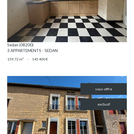
VOIR LE BIEN
Sedan (08200)
3 APPARTEMENTS - SEDAN
159,72 m²
-
145 400 €
sous-offre
exclusif
VOIR LE BIEN