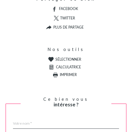
FACEBOOK
TWITTER
PLUS DE PARTAGE
Nos outils
SÉLECTIONNER
CALCULATRICE
IMPRIMER
Ce bien vous
intéresse ?
Nom
Fieldset
*
par
défaut