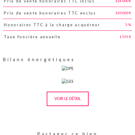
126 000 €
Prix de vente honoraires TTC inclus
Caractéristiques
Valeurs
120 000 €
Prix de vente honoraires TTC exclus
5 %
Honoraires TTC à la charge acquéreur
1 555 €
Taxe foncière annuelle
Bilans énergétiques
VOIR LE DÉTAIL
Partager ce bien