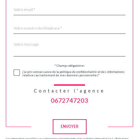
email
*
Téléphone
*
Message
Fieldset
*
par
défaut
Validation
* Champs obligatoires
j'ai pris connaissance de la politique de confidentialité et des informations
relatives au traitement de mes données personnelles*
Contacter l'agence
0672747203
Validation
ENVOYER
Les informations recueillies sur ce formulaire sont enregistrées dans un fichier informatisé par La Boite Immo