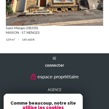
Saint-Menges (08200)
MAISON - ST MENGES
139 m²
-
145 600 €
SE
connecter
espace propriétaire
AGENCE
SEDAN
Comme beaucoup, notre site
utilise les cookies