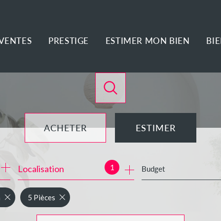
VENTES
PRESTIGE
ESTIMER MON BIEN
BI
ACHETER
ESTIMER
de l'ancien
1
Localisation
Budget
de l'immo pro
n
5 Pièces