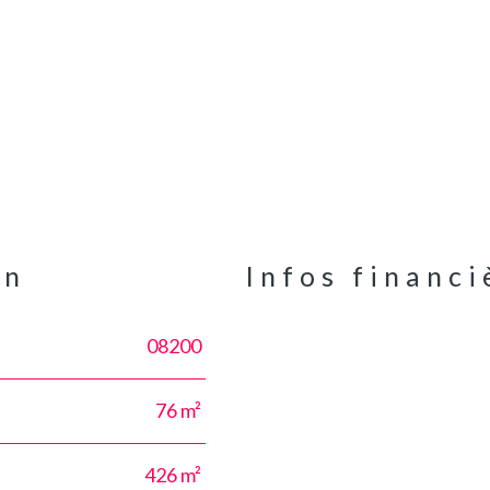
en
Infos financi
08200
Caractéristiques
Valeurs
76 m²
426 m²