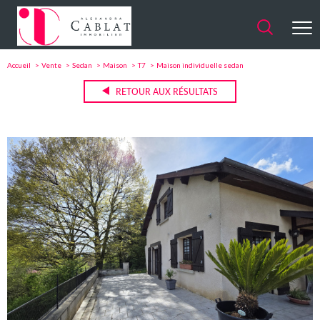
Accueil
Vente
Sedan
Maison
T7
Maison individuelle sedan
RETOUR AUX RÉSULTATS