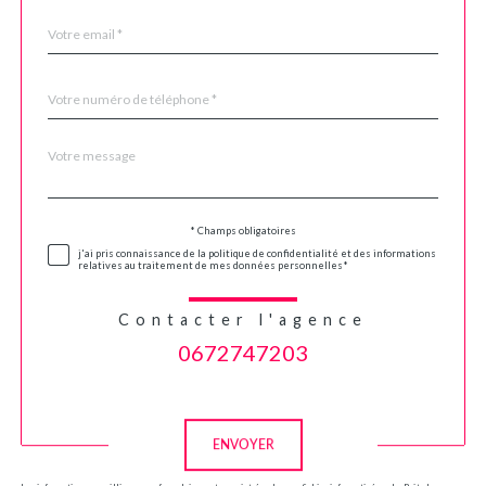
email
*
Téléphone
*
Message
Fieldset
*
par
défaut
Validation
* Champs obligatoires
j'ai pris connaissance de la politique de confidentialité et des informations
relatives au traitement de mes données personnelles*
Contacter l'agence
0672747203
Validation
ENVOYER