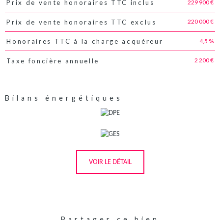
229 900 €
Prix de vente honoraires TTC inclus
Caractéristiques
Valeurs
220 000 €
Prix de vente honoraires TTC exclus
4,5 %
Honoraires TTC à la charge acquéreur
2 200 €
Taxe foncière annuelle
Bilans énergétiques
VOIR LE DÉTAIL
Partager ce bien