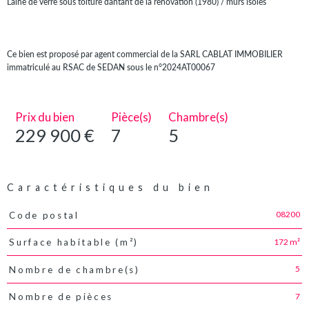
Laine de verre sous toiture dantant de la rénovation (1980) / murs isolés
Ce bien est proposé par agent commercial de la SARL CABLAT IMMOBILIER
immatriculé au RSAC de SEDAN sous le n°2024AT00067
Prix du bien
Pièce(s)
Chambre(s)
229 900 €
7
5
Caractéristiques du bien
08200
Code postal
Caractéristiques
Valeurs
172 m²
Surface habitable (m²)
5
Nombre de chambre(s)
7
Nombre de pièces