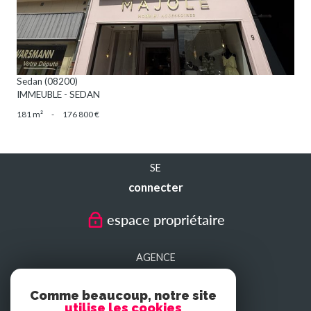
Sedan (08200)
IMMEUBLE - SEDAN
181 m²
-
176 800 €
SE
connecter
espace propriétaire
AGENCE
SEDAN
Comme beaucoup, notre site
utilise les cookies