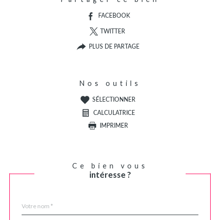
FACEBOOK
TWITTER
PLUS DE PARTAGE
Nos outils
SÉLECTIONNER
CALCULATRICE
IMPRIMER
Ce bien vous
intéresse ?
Nom
Fieldset
*
par
défaut