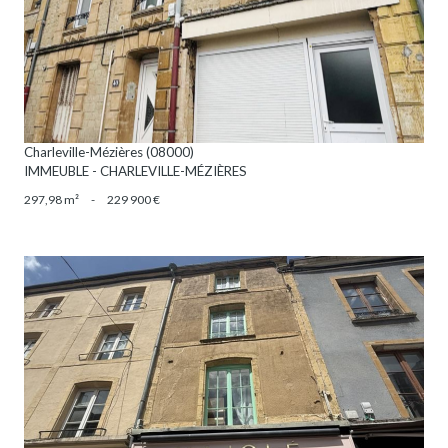
VOIR LE BIEN
Charleville-Mézières (08000)
IMMEUBLE - CHARLEVILLE-MÉZIÈRES
297,98 m²
-
229 900 €
VOIR LE BIEN