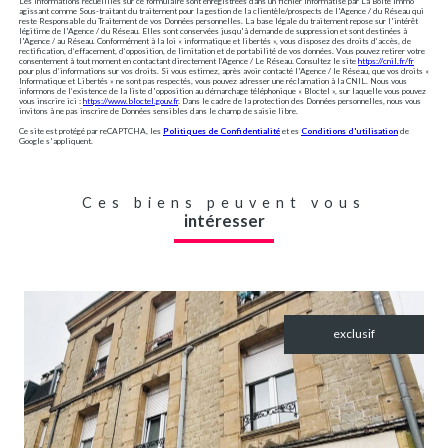
Les informations recueillies sur ce formulaire sont enregistrées dans un fichier informatisé par La Boite Immo
agissant comme Sous-traitant du traitement pour la gestion de la clientèle/prospects de l'Agence / du Réseau qui
reste Responsable du Traitement de vos Données personnelles. La base légale du traitement repose sur l'intérêt
légitime de l'Agence / du Réseau. Elles sont conservées jusqu'à demande de suppression et sont destinées à
l'Agence / au Réseau. Conformément à la loi « informatique et libertés », vous disposez des droits d’accès, de
rectification, d’effacement, d’opposition, de limitation et de portabilité de vos données. Vous pouvez retirer votre
consentement à tout moment en contactant directement l’Agence / Le Réseau. Consultez le site
https://cnil.fr/fr
pour plus d’informations sur vos droits. Si vous estimez, après avoir contacté l'Agence / le Réseau, que vos droits «
Informatique et Libertés » ne sont pas respectés, vous pouvez adresser une réclamation à la CNIL. Nous vous
informons de l’existence de la liste d'opposition au démarchage téléphonique « Bloctel », sur laquelle vous pouvez
vous inscrire ici :
https://www.bloctel.gouv.fr
. Dans le cadre de la protection des Données personnelles, nous vous
invitons à ne pas inscrire de Données sensibles dans le champ de saisie libre.
Ce site est protégé par reCAPTCHA, les
Politiques de Confidentialité
et es
Conditions d'utilisation
de
Google s'appliquent.
Ces biens peuvent vous
intéresser
exclusif