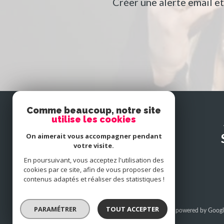
Créer une alerte email e
Comme beaucoup, notre site
utilise les cookies
SE
connecter
On aimerait vous accompagner pendant
votre visite.
En poursuivant, vous acceptez l'utilisation des
espace propriétaire
cookies par ce site, afin de vous proposer des
contenus adaptés et réaliser des statistiques !
PARAMÉTRER
TOUT ACCEPTER
© 2026 | Tous droits réservés | Traduction powered by Googl