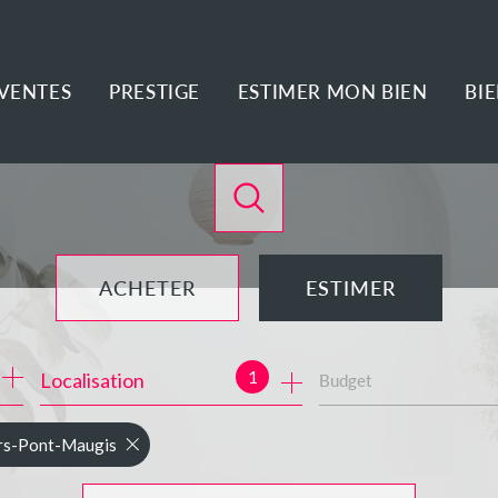
VENTES
PRESTIGE
ESTIMER MON BIEN
BI
ACHETER
ESTIMER
de l'ancien
1
Localisation
Budget
de l'immo pro
rs-Pont-Maugis