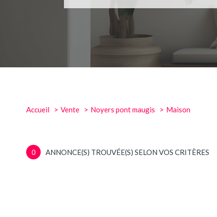
Accueil
Vente
Noyers pont maugis
Maison
0
ANNONCE(S) TROUVÉE(S) SELON VOS CRITÈRES