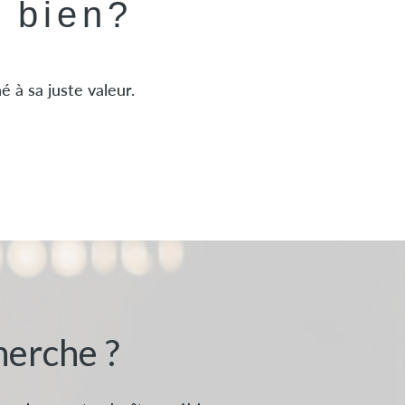
e bien?
 à sa juste valeur.
herche ?