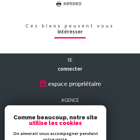
IMPRIMER
Ces biens peuvent vous
intéresser
SE
connecter
espace propriétaire
AGENCE
SEDAN
Comme beaucoup, notre site
utilise les cookies
AGENCE
On aimerait vous accompagner pendant
CHARLEVILLE-MEZIERES
votre visite.