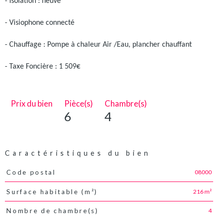
- Isolation : neuve
- Visiophone connecté
- Chauffage : Pompe à chaleur Air /Eau, plancher chauffant
- Taxe Foncière : 1 509€
Prix du bien
Pièce(s)
Chambre(s)
6
4
Caractéristiques du bien
08000
Code postal
Caractéristiques
Valeurs
216 m²
Surface habitable (m²)
4
Nombre de chambre(s)