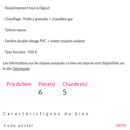
- Assainissement tout-à-l'égout
- Chauffage : Poêle à granulés + chaudière gaz
- Toiture neuve
- Fenêtre double vitrage PVC + volets roulants solaires
- Taxe foncière : 950 €
Les informations sur les risques auxquels ce bien est exposé sont disponibles sur
le site
Géorisques
Prix du bien
Pièce(s)
Chambre(s)
6
5
Caractéristiques du bien
08390
Code postal
Caractéristiques
Valeurs