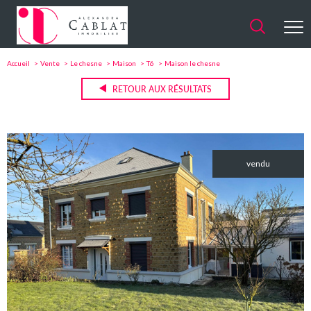
Accueil
Vente
Le chesne
Maison
T6
Maison le chesne
RETOUR AUX RÉSULTATS
vendu