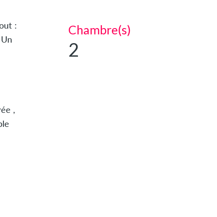
out :
Chambre(s)
 Un
2
ée ,
ple