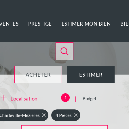
VENTES
PRESTIGE
ESTIMER MON BIEN
BI
ACHETER
ESTIMER
de l'ancien
1
Localisation
Budget
de l'immo pro
Charleville-Mézières
4 Pièces