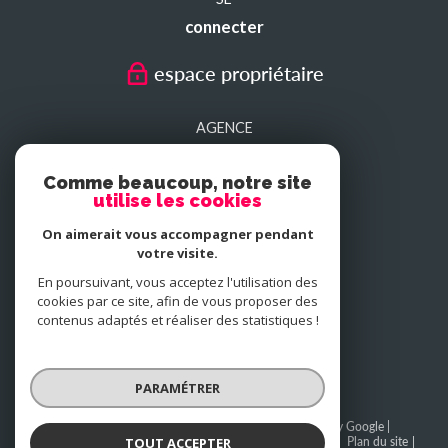
connecter
espace propriétaire
AGENCE
SEDAN
Comme beaucoup, notre site
utilise les cookies
AGENCE
On aimerait vous accompagner pendant
CHARLEVILLE-MEZIERES
votre visite.
En poursuivant, vous acceptez l'utilisation des
cookies par ce site, afin de vous proposer des
NOUS
contenus adaptés et réaliser des statistiques !
adhérons
PARAMÉTRER
© 2026 | Tous droits réservés | Traduction powered by Google |
TOUT ACCEPTER
BAREME SEDAN
BAREME CHARLEVILLE-MEZIERES
Plan du site