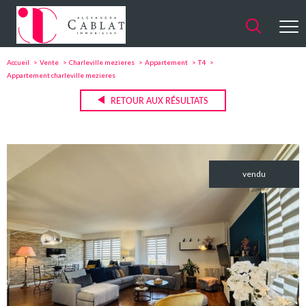
Accueil
Vente
Charleville mezieres
Appartement
T4
Appartement charleville mezieres
RETOUR AUX RÉSULTATS
vendu