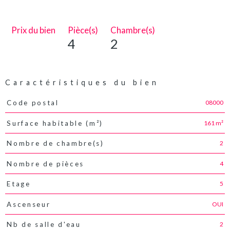
Prix du bien
Pièce(s)
Chambre(s)
4
2
Caractéristiques du bien
08000
Code postal
Caractéristiques
Valeurs
161 m²
Surface habitable (m²)
2
Nombre de chambre(s)
4
Nombre de pièces
5
Etage
OUI
Ascenseur
2
Nb de salle d'eau