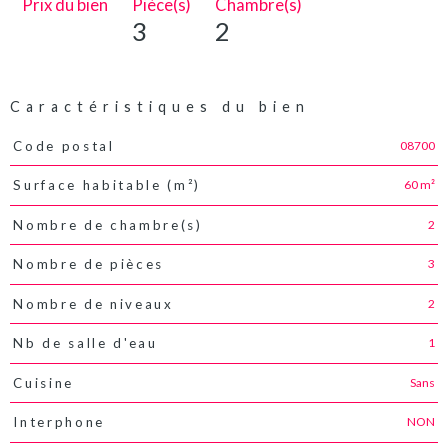
Prix du bien
Pièce(s)
Chambre(s)
3
2
Caractéristiques du bien
08700
Code postal
Caractéristiques
Valeurs
60 m²
Surface habitable (m²)
2
Nombre de chambre(s)
3
Nombre de pièces
2
Nombre de niveaux
1
Nb de salle d'eau
Sans
Cuisine
NON
Interphone