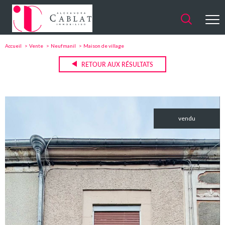
Accueil
Vente
Neufmanil
Maison de village
RETOUR AUX RÉSULTATS
vendu