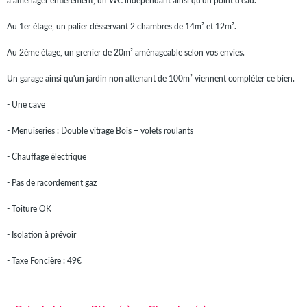
à aménager entièrement, un WC indépendant ainsi qu'un point d'eau.
Au 1er étage, un palier désservant 2 chambres de 14m² et 12m².
Au 2ème étage, un grenier de 20m² aménageable selon vos envies.
Un garage ainsi qu'un jardin non attenant de 100m² viennent compléter ce bien.
- Une cave
- Menuiseries : Double vitrage Bois + volets roulants
- Chauffage électrique
- Pas de racordement gaz
- Toiture OK
- Isolation à prévoir
- Taxe Foncière : 49€