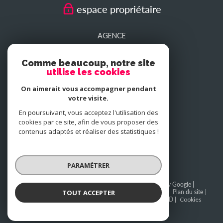
espace propriétaire
AGENCE
SEDAN
Comme beaucoup, notre site
utilise les cookies
AGENCE
On aimerait vous accompagner pendant
CHARLEVILLE-MEZIERES
votre visite.
En poursuivant, vous acceptez l'utilisation des
cookies par ce site, afin de vous proposer des
NOUS
contenus adaptés et réaliser des statistiques !
adhérons
PARAMÉTRER
© 2026 | Tous droits réservés | Traduction powered by Google |
TOUT ACCEPTER
BAREME SEDAN
BAREME CHARLEVILLE-MEZIERES
Plan du site
Mentions légales
Admin
Partenaires
Politique RGPD
Cookies