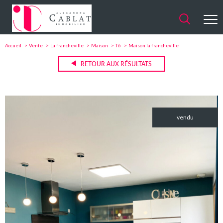
Accueil
Vente
La francheville
Maison
T6
Maison la francheville
RETOUR AUX RÉSULTATS
vendu