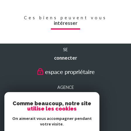
Ces biens peuvent vous
intéresser
SE
connecter
espace propriétaire
AGENCE
SEDAN
Comme beaucoup, notre site
utilise les cookies
AGENCE
On aimerait vous accompagner pendant
CHARLEVILLE-MEZIERES
votre visite.