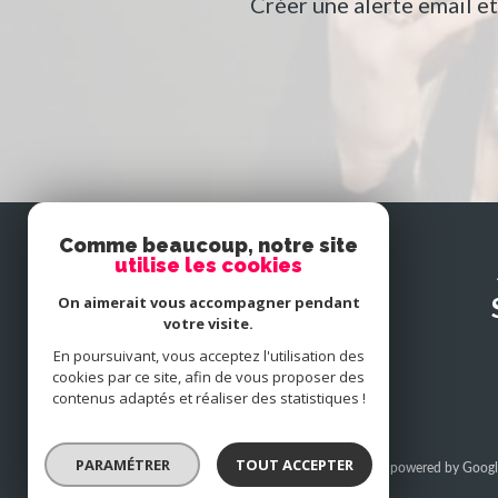
Créer une alerte email e
Comme beaucoup, notre site
utilise les cookies
SE
connecter
On aimerait vous accompagner pendant
votre visite.
En poursuivant, vous acceptez l'utilisation des
espace propriétaire
cookies par ce site, afin de vous proposer des
contenus adaptés et réaliser des statistiques !
PARAMÉTRER
TOUT ACCEPTER
© 2026 | Tous droits réservés | Traduction powered by Googl