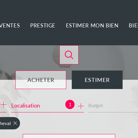
VENTES
PRESTIGE
ESTIMER MON BIEN
BI
ACHETER
ESTIMER
de l'ancien
1
Localisation
Budget
de l'immo pro
heval