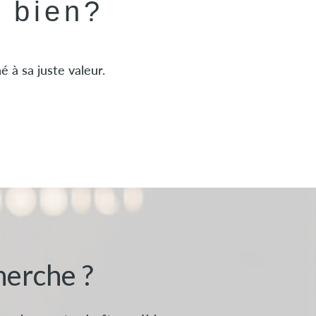
e bien?
 à sa juste valeur.
herche ?