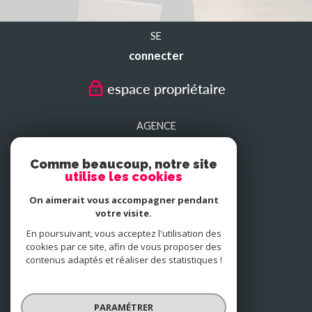
SE
connecter
espace propriétaire
AGENCE
SEDAN
Comme beaucoup, notre site
utilise les cookies
AGENCE
On aimerait vous accompagner pendant
CHARLEVILLE-MEZIERES
votre visite.
En poursuivant, vous acceptez l'utilisation des
cookies par ce site, afin de vous proposer des
NOUS
contenus adaptés et réaliser des statistiques !
adhérons
PARAMÉTRER