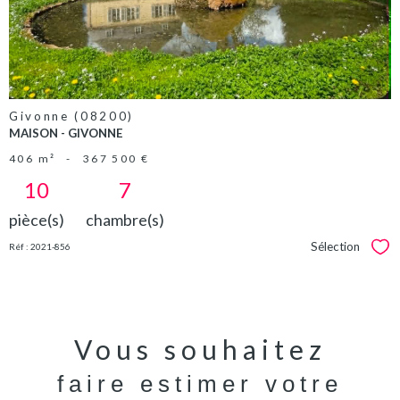
Givonne (08200)
MAISON - GIVONNE
406 m²
-
367 500 €
10
7
pièce(s)
chambre(s)
Sélection
Réf : 2021-856
Sél
Vous souhaitez
faire estimer votre