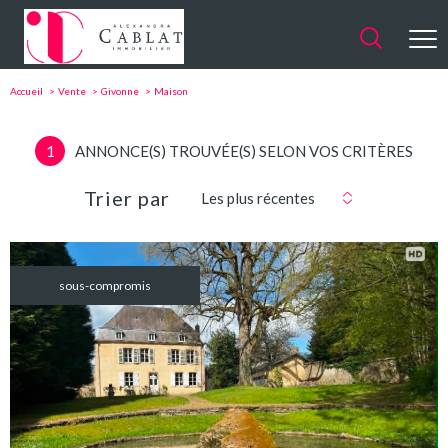
Accueil
Vente
Givonne
Maison
1
ANNONCE(S) TROUVÉE(S) SELON VOS CRITÈRES
Trier par
Les plus récentes
sous-compromis
VOIR LE
BIEN