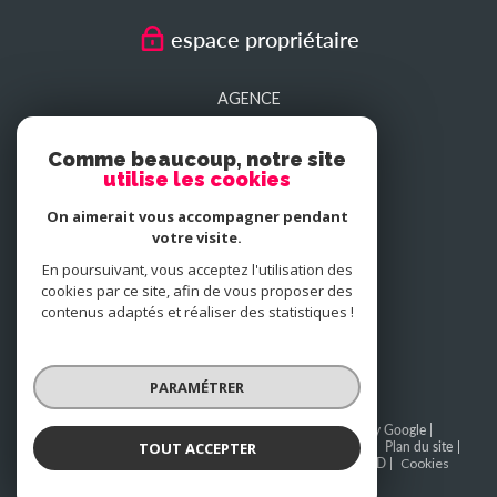
espace propriétaire
AGENCE
SEDAN
Comme beaucoup, notre site
utilise les cookies
AGENCE
On aimerait vous accompagner pendant
CHARLEVILLE-MEZIERES
votre visite.
En poursuivant, vous acceptez l'utilisation des
cookies par ce site, afin de vous proposer des
NOUS
contenus adaptés et réaliser des statistiques !
adhérons
PARAMÉTRER
© 2026 | Tous droits réservés | Traduction powered by Google |
TOUT ACCEPTER
BAREME SEDAN
BAREME CHARLEVILLE-MEZIERES
Plan du site
Mentions légales
Admin
Partenaires
Politique RGPD
Cookies