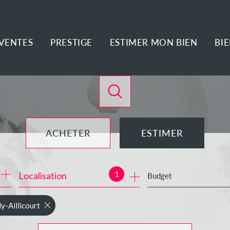
VENTES
PRESTIGE
ESTIMER MON BIEN
BI
ACHETER
ESTIMER
de l'ancien
1
Localisation
Budget
de l'immo pro
y-Aillicourt