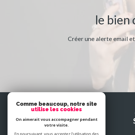
le bien
Créer une alerte email e
Comme beaucoup, notre site
utilise les cookies
SE
connecter
On aimerait vous accompagner pendant
votre visite.
En poursuivant, vous acceptez l'utilisation des