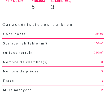
Prix du bien
Pièce(s)
Chambre(s)
5
3
Caractéristiques du bien
08450
Code postal
Caractéristiques
Valeurs
100 m²
Surface habitable (m²)
210 m²
surface terrain
3
Nombre de chambre(s)
5
Nombre de pièces
1
Etage
2
Murs mitoyens