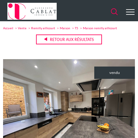
Accueil
Vente
Remilly aillicourt
Maison
T5
Maison remilly aillicourt
RETOUR AUX RÉSULTATS
vendu