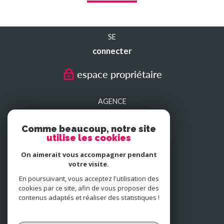
SE
connecter
espace propriétaire
AGENCE
SEDAN
Comme beaucoup, notre site
utilise les cookies
AGENCE
On aimerait vous accompagner pendant
CHARLEVILLE-MEZIERES
votre visite.
En poursuivant, vous acceptez l'utilisation des
cookies par ce site, afin de vous proposer des
NOUS
contenus adaptés et réaliser des statistiques !
adhérons