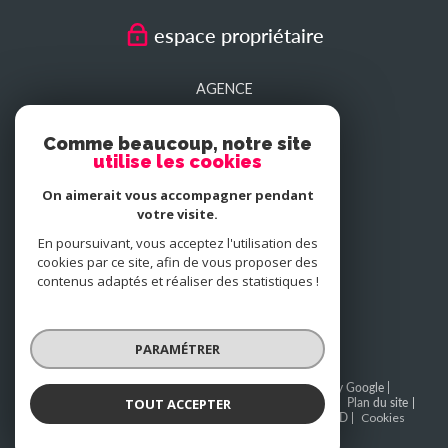
espace propriétaire
AGENCE
SEDAN
Comme beaucoup, notre site
utilise les cookies
AGENCE
On aimerait vous accompagner pendant
CHARLEVILLE-MEZIERES
votre visite.
En poursuivant, vous acceptez l'utilisation des
cookies par ce site, afin de vous proposer des
NOUS
contenus adaptés et réaliser des statistiques !
adhérons
PARAMÉTRER
© 2026 | Tous droits réservés | Traduction powered by Google |
TOUT ACCEPTER
BAREME SEDAN
BAREME CHARLEVILLE-MEZIERES
Plan du site
Mentions légales
Admin
Partenaires
Politique RGPD
Cookies