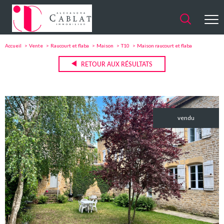
Accueil
Vente
Raucourt et flaba
Maison
T10
Maison raucourt et flaba
RETOUR AUX RÉSULTATS
vendu