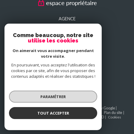
espace propriétaire
AGENCE
SEDAN
Comme beaucoup, notre site
utilise les cookies
AGENCE
On aimerait vous accompagner pendant
CHARLEVILLE-MEZIERES
votre visite.
En poursuivant, vous acceptez l'utilisation des
cookies par ce site, afin de vous proposer des
NOUS
contenus adaptés et réaliser des statistiques !
adhérons
PARAMÉTRER
© 2026 | Tous droits réservés | Traduction powered by Google |
TOUT ACCEPTER
BAREME SEDAN
BAREME CHARLEVILLE-MEZIERES
Plan du site
Mentions légales
Admin
Partenaires
Politique RGPD
Cookies