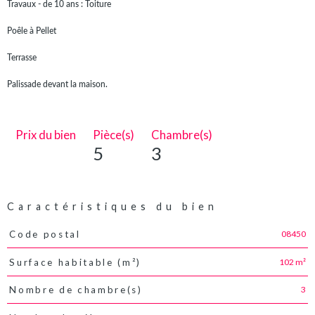
Travaux - de 10 ans : Toiture
Poêle à Pellet
Terrasse
Palissade devant la maison.
Prix du bien
Pièce(s)
Chambre(s)
5
3
Caractéristiques du bien
08450
Code postal
Caractéristiques
Valeurs
102 m²
Surface habitable (m²)
3
Nombre de chambre(s)