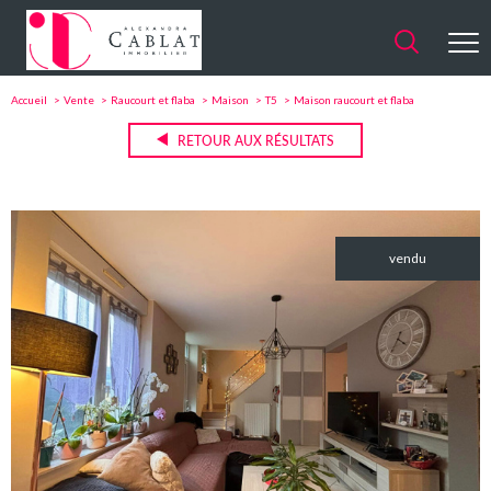
Accueil
Vente
Raucourt et flaba
Maison
T5
Maison raucourt et flaba
RETOUR AUX RÉSULTATS
vendu