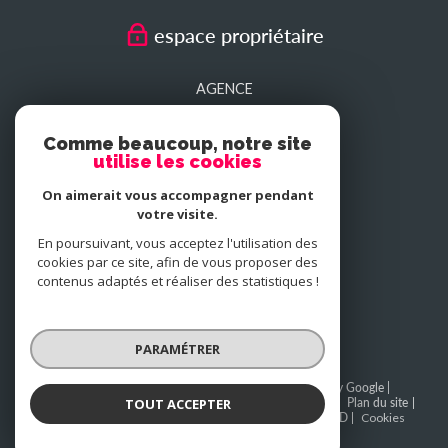
espace propriétaire
AGENCE
SEDAN
Comme beaucoup, notre site
utilise les cookies
AGENCE
On aimerait vous accompagner pendant
CHARLEVILLE-MEZIERES
votre visite.
En poursuivant, vous acceptez l'utilisation des
cookies par ce site, afin de vous proposer des
NOUS
contenus adaptés et réaliser des statistiques !
adhérons
PARAMÉTRER
© 2026 | Tous droits réservés | Traduction powered by Google |
TOUT ACCEPTER
BAREME SEDAN
BAREME CHARLEVILLE-MEZIERES
Plan du site
Mentions légales
Admin
Partenaires
Politique RGPD
Cookies