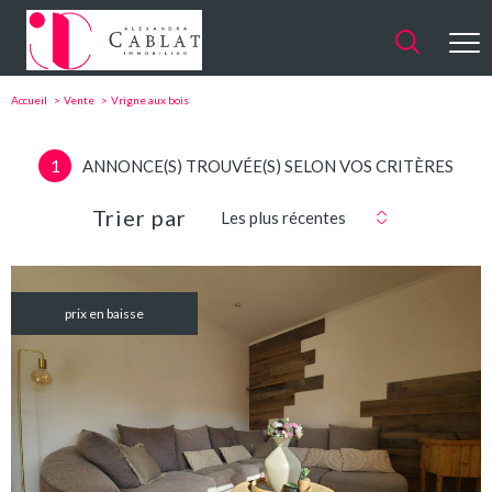
Accueil
Vente
Vrigne aux bois
1
ANNONCE(S) TROUVÉE(S) SELON VOS CRITÈRES
Trier par
Les plus récentes
prix en baisse
VOIR LE
BIEN