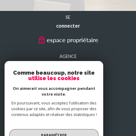
SE
connecter
espace propriétaire
AGENCE
SEDAN
Comme beaucoup, notre site
utilise les cookies
AGENCE
On aimerait vous accompagner pendant
CHARLEVILLE-MEZIERES
votre visite.
En poursuivant, vous acceptez l'utilisation des
cookies par ce site, afin de vous proposer des
NOUS
contenus adaptés et réaliser des statistiques !
adhérons
PARAMÉTRER