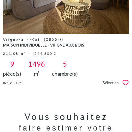
Vrigne-aux-Bois (08330)
MAISON INDIVIDUELLE - VRIGNE AUX BOIS
211,08 m²
-
244 800 €
9
1496
5
pièce(s)
m²
chambre(s)
Sélection
Réf : 2021-762
Sél
Vous souhaitez
faire estimer votre