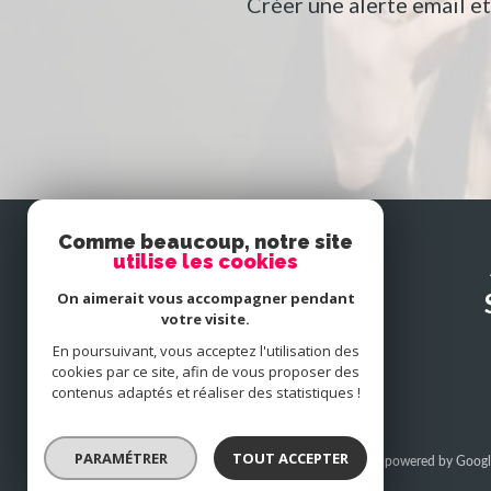
Créer une alerte email e
Comme beaucoup, notre site
utilise les cookies
SE
connecter
On aimerait vous accompagner pendant
votre visite.
En poursuivant, vous acceptez l'utilisation des
espace propriétaire
cookies par ce site, afin de vous proposer des
contenus adaptés et réaliser des statistiques !
PARAMÉTRER
TOUT ACCEPTER
© 2026 | Tous droits réservés | Traduction powered by Googl