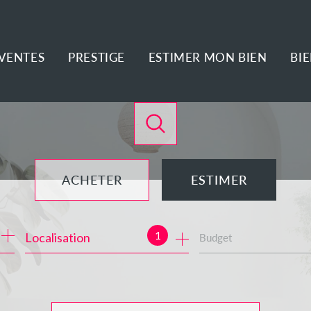
VENTES
PRESTIGE
ESTIMER MON BIEN
BI
ACHETER
ESTIMER
de l'ancien
1
Localisation
Budget
de l'immo pro