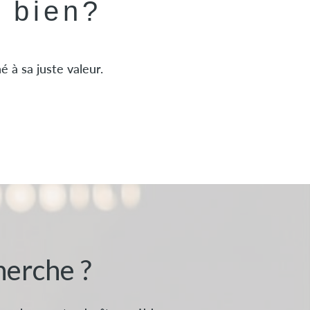
e bien?
 à sa juste valeur.
herche ?