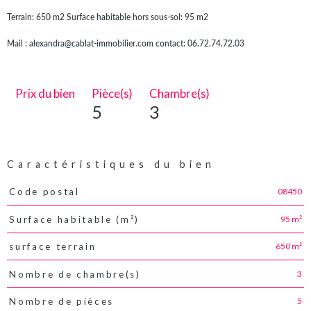
Terrain: 650 m2 Surface habitable hors sous-sol: 95 m2
Mail : alexandra@cablat-immobilier.com contact: 06.72.74.72.03
Prix du bien
Pièce(s)
Chambre(s)
5
3
Caractéristiques du bien
08450
Code postal
Caractéristiques
Valeurs
95 m²
Surface habitable (m²)
650 m²
surface terrain
3
Nombre de chambre(s)
5
Nombre de pièces