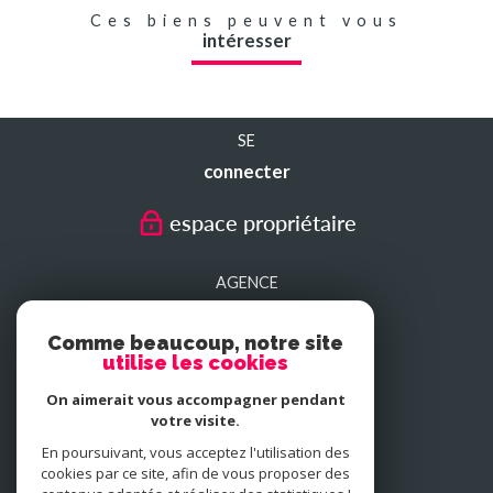
Ces biens peuvent vous
intéresser
SE
connecter
espace propriétaire
AGENCE
SEDAN
Comme beaucoup, notre site
utilise les cookies
AGENCE
On aimerait vous accompagner pendant
CHARLEVILLE-MEZIERES
votre visite.
En poursuivant, vous acceptez l'utilisation des
cookies par ce site, afin de vous proposer des
NOUS