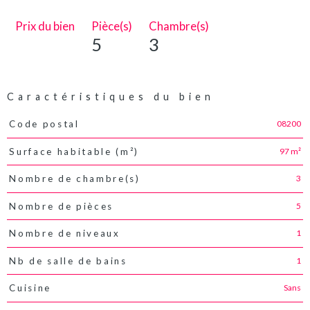
Prix du bien
Pièce(s)
Chambre(s)
5
3
Caractéristiques du bien
08200
Code postal
Caractéristiques
Valeurs
97 m²
Surface habitable (m²)
3
Nombre de chambre(s)
5
Nombre de pièces
1
Nombre de niveaux
1
Nb de salle de bains
Sans
Cuisine