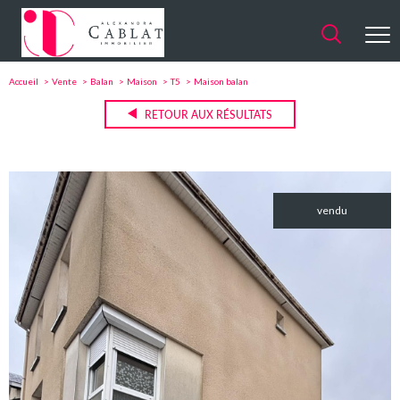
Accueil
Vente
Balan
Maison
T5
Maison balan
RETOUR AUX RÉSULTATS
vendu