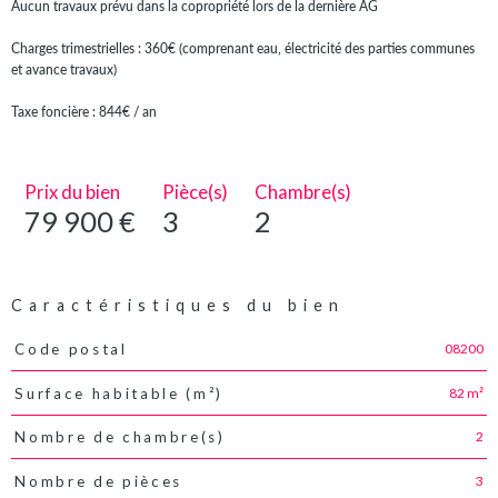
Aucun travaux prévu dans la copropriété lors de la dernière AG
Charges trimestrielles : 360€ (comprenant eau, électricité des parties communes
et avance travaux)
Taxe foncière : 844€ / an
Prix du bien
Pièce(s)
Chambre(s)
79 900 €
3
2
Caractéristiques du bien
08200
Code postal
Caractéristiques
Valeurs
82 m²
Surface habitable (m²)
2
Nombre de chambre(s)
3
Nombre de pièces