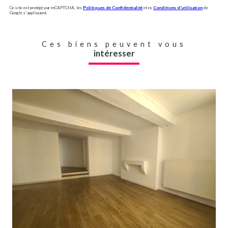
Ce site est protégé par reCAPTCHA, les
Politiques de Confidentialité
et es
Conditions d'utilisation
de
Google s'appliquent.
Ces biens peuvent vous
intéresser
VOIR LE BIEN