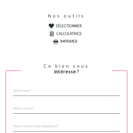
Nos outils
SÉLECTIONNER
CALCULATRICE
IMPRIMER
Ce bien vous
intéresse ?
Nom
Fieldset
*
par
défaut
email
*
Téléphone
*