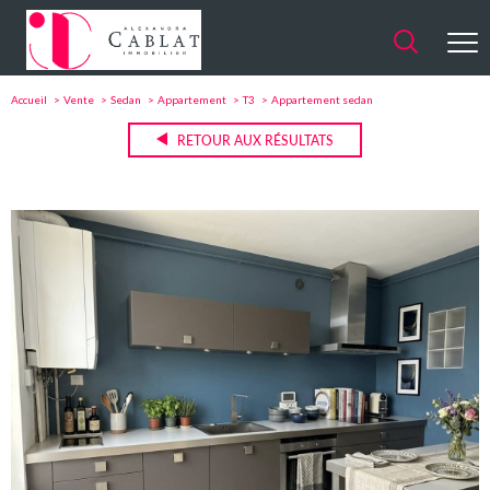
Accueil
Vente
Sedan
Appartement
T3
Appartement sedan
RETOUR AUX RÉSULTATS