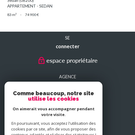
Sedan (08200)
APPARTEMENT - SEDAN
83 m²
-
74 900 €
SE
connecter
espace propriétaire
AGENCE
SEDAN
Comme beaucoup, notre site
utilise les cookies
AGENCE
On aimerait vous accompagner pendant
CHARLEVILLE-MEZIERES
votre visite.
En poursuivant, vous acceptez l'utilisation des
cookies par ce site, afin de vous proposer des
NOUS
contenus adaptés et réaliser des statistiques !