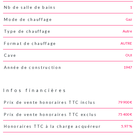
1
Nb de salle de bains
Gaz
Mode de chauffage
Autre
Type de chauffage
AUTRE
Format de chauffage
OUI
Cave
1947
Année de construction
Infos financières
79 900 €
Prix de vente honoraires TTC inclus
Caractéristiques
Valeurs
75 400 €
Prix de vente honoraires TTC exclus
5,97 %
Honoraires TTC à la charge acquéreur