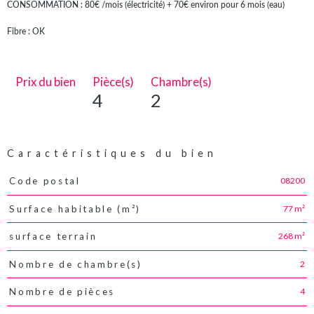
CONSOMMATION : 80€ /mois (électricité) + 70€ environ pour 6 mois (eau)
Fibre : OK
Prix du bien
Pièce(s)
Chambre(s)
4
2
Caractéristiques du bien
08200
Code postal
Caractéristiques
Valeurs
77 m²
Surface habitable (m²)
268 m²
surface terrain
2
Nombre de chambre(s)
4
Nombre de pièces