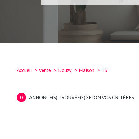
Accueil
Vente
Douzy
Maison
T5
0
ANNONCE(S) TROUVÉE(S) SELON VOS CRITÈRES