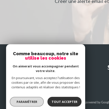
Créer une alerte email e
Comme beaucoup, notre site
utilise les cookies
SE
connecter
On aimerait vous accompagner pendant
votre visite.
En poursuivant, vous acceptez l'utilisation des
espace propriétaire
cookies par ce site, afin de vous proposer des
contenus adaptés et réaliser des statistiques !
PARAMÉTRER
TOUT ACCEPTER
© 2026 | Tous droits réservés | Traduction powered by Googl