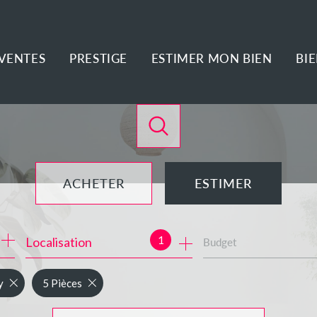
VENTES
PRESTIGE
ESTIMER MON BIEN
BI
ACHETER
ESTIMER
de l'ancien
1
Localisation
Budget
de l'immo pro
y
5 Pièces