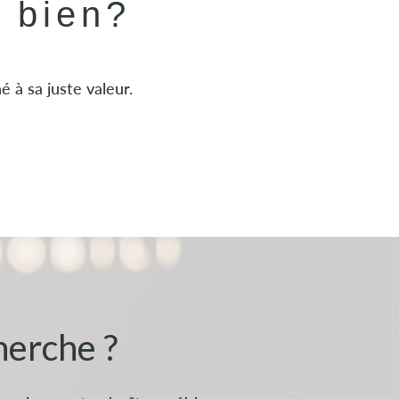
e bien?
 à sa juste valeur.
herche ?