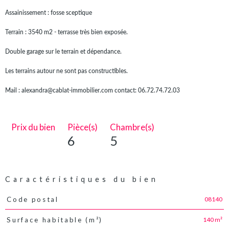
Assainissement : fosse sceptique
Terrain : 3540 m2 - terrasse très bien exposée.
Double garage sur le terrain et dépendance.
Les terrains autour ne sont pas constructibles.
Mail : alexandra@cablat-immobilier.com contact: 06.72.74.72.03
Prix du bien
Pièce(s)
Chambre(s)
6
5
Caractéristiques du bien
08140
Code postal
Caractéristiques
Valeurs
140 m²
Surface habitable (m²)