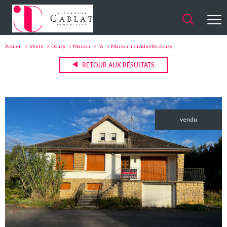
Accueil
Vente
Douzy
Maison
T6
Maison individuelle douzy
RETOUR AUX RÉSULTATS
vendu