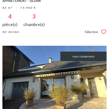
APPARTEMENT - SEDAN
83 m²
-
74 900 €
4
3
pièce(s)
chambre(s)
Sélection
Réf : 2021-861
Sél
sous-compromis
VOIR LE
BIEN