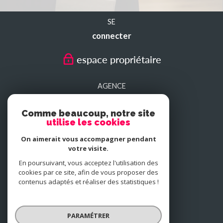
SE
connecter
espace propriétaire
AGENCE
SEDAN
Comme beaucoup, notre site
utilise les cookies
AGENCE
On aimerait vous accompagner pendant
CHARLEVILLE-MEZIERES
votre visite.
En poursuivant, vous acceptez l'utilisation des
cookies par ce site, afin de vous proposer des
NOUS
contenus adaptés et réaliser des statistiques !
adhérons
PARAMÉTRER