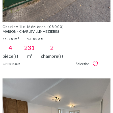
Charleville-Mézières (08000)
MAISON - CHARLEVILLE-MEZIERES
65,70 m²
-
93 000 €
4
231
2
pièce(s)
m²
chambre(s)
Sélection
Réf : 2021-832
Sélectionner