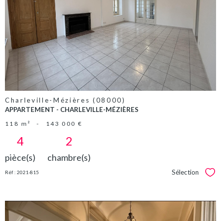
VOIR LE
BIEN
Charleville-Mézières (08000)
APPARTEMENT - CHARLEVILLE-MÉZIÈRES
118 m²
-
143 000 €
4
2
pièce(s)
chambre(s)
Sélection
Réf : 2021-815
Sél