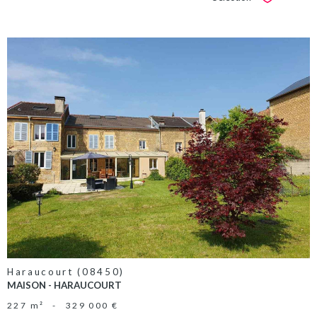
Sélectionner
VOIR LE
BIEN
Haraucourt (08450)
MAISON - HARAUCOURT
227 m²
-
329 000 €