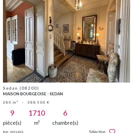
VOIR LE
BIEN
Sedan (08200)
MAISON BOURGEOISE - SEDAN
280 m²
-
388 500 €
9
1710
6
pièce(s)
m²
chambre(s)
Sélection
Réf : 2021-852