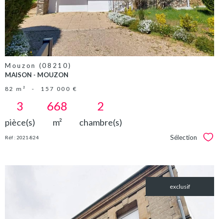
Mouzon (08210)
MAISON - MOUZON
82 m²
-
157 000 €
3
668
2
pièce(s)
m²
chambre(s)
Sélection
Réf : 2021-824
Sél
exclusif