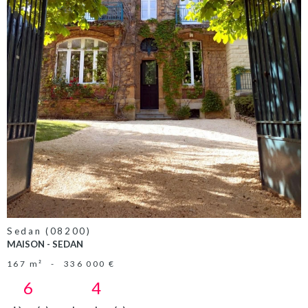
VOIR LE
BIEN
Sedan (08200)
MAISON - SEDAN
167 m²
-
336 000 €
6
4