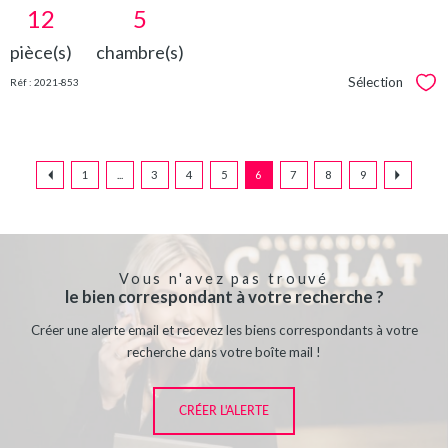
12
5
pièce(s)
chambre(s)
Sélection
Réf : 2021-853
Sél
1
...
3
4
5
6
7
8
9
Vous n'avez pas trouvé
le bien correspondant à votre recherche ?
Créer une alerte email et recevez les biens correspondants à votre
recherche dans votre boîte mail !
CRÉER L'ALERTE