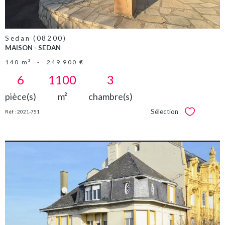
Sedan (08200)
MAISON - SEDAN
140 m²
-
249 900 €
6
1100
3
pièce(s)
m²
chambre(s)
Sélection
Réf : 2021-751
Sélectionner
VOIR LE
BIEN