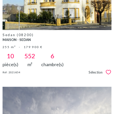
Sedan (08200)
MAISON - SEDAN
255 m²
-
179 900 €
10
552
6
pièce(s)
m²
chambre(s)
Sélection
Réf : 2021-854
Sél