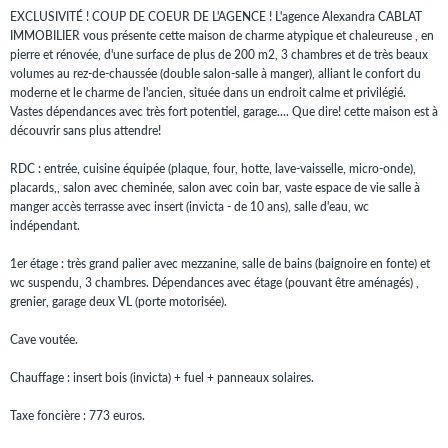
EXCLUSIVITÉ ! COUP DE COEUR DE L'AGENCE ! L'agence Alexandra CABLAT
IMMOBILIER vous présente cette maison de charme atypique et chaleureuse , en
pierre et rénovée, d'une surface de plus de 200 m2, 3 chambres et de très beaux
volumes au rez-de-chaussée (double salon-salle à manger), alliant le confort du
moderne et le charme de l'ancien, située dans un endroit calme et privilégié.
Vastes dépendances avec très fort potentiel, garage.... Que dire! cette maison est à
découvrir sans plus attendre!
RDC : entrée, cuisine équipée (plaque, four, hotte, lave-vaisselle, micro-onde),
placards,, salon avec cheminée, salon avec coin bar, vaste espace de vie salle à
manger accès terrasse avec insert (invicta - de 10 ans), salle d'eau, wc
indépendant.
1er étage : très grand palier avec mezzanine, salle de bains (baignoire en fonte) et
wc suspendu, 3 chambres. Dépendances avec étage (pouvant être aménagés) ,
grenier, garage deux VL (porte motorisée).
Cave voutée.
Chauffage : insert bois (invicta) + fuel + panneaux solaires.
Taxe foncière : 773 euros.