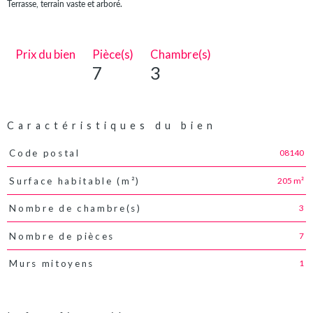
Terrasse, terrain vaste et arboré.
Prix du bien
Pièce(s)
Chambre(s)
7
3
Caractéristiques du bien
08140
Code postal
Caractéristiques
Valeurs
205 m²
Surface habitable (m²)
3
Nombre de chambre(s)
7
Nombre de pièces
1
Murs mitoyens