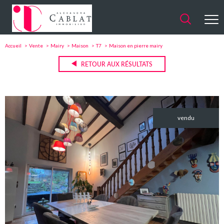
Accueil
Vente
Mairy
Maison
T7
Maison en pierre mairy
RETOUR AUX RÉSULTATS
vendu