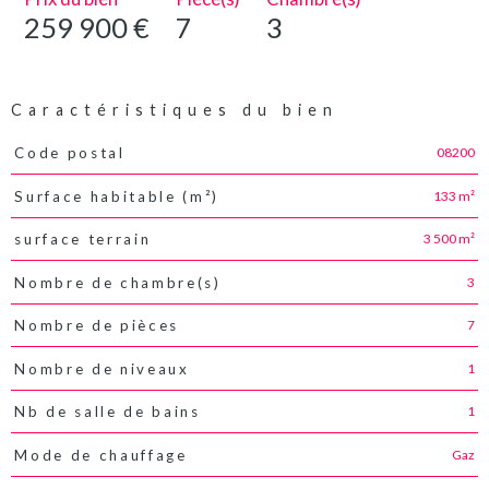
259 900 €
7
3
Caractéristiques du bien
08200
Code postal
Caractéristiques
Valeurs
133 m²
Surface habitable (m²)
3 500 m²
surface terrain
3
Nombre de chambre(s)
7
Nombre de pièces
1
Nombre de niveaux
1
Nb de salle de bains
Gaz
Mode de chauffage