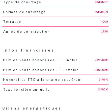
Radiateur
Type de chauffage
Individuel
Format de chauffage
OUI
Terrasse
1950
Année de construction
Infos financières
259 900 €
Prix de vente honoraires TTC inclus
Caractéristiques
Valeurs
250 000 €
Prix de vente honoraires TTC exclus
3,96 %
Honoraires TTC à la charge acquéreur
2 482 €
Taxe foncière annuelle
Bilans énergétiques