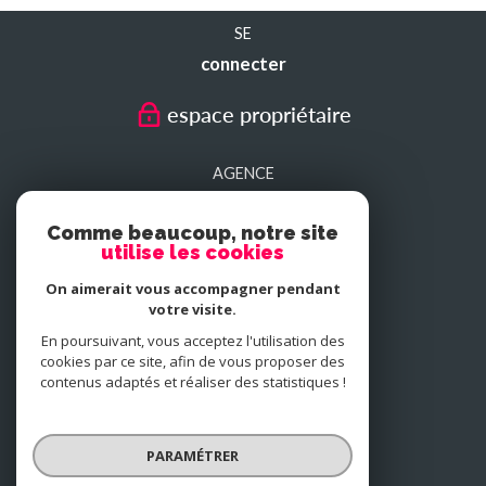
SE
connecter
espace propriétaire
AGENCE
SEDAN
Comme beaucoup, notre site
utilise les cookies
AGENCE
On aimerait vous accompagner pendant
CHARLEVILLE-MEZIERES
votre visite.
En poursuivant, vous acceptez l'utilisation des
cookies par ce site, afin de vous proposer des
NOUS
contenus adaptés et réaliser des statistiques !
adhérons
PARAMÉTRER