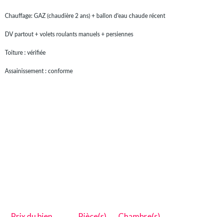
Chauffage: GAZ (chaudière 2 ans) + ballon d'eau chaude récent
DV partout + volets roulants manuels + persiennes
Toiture : vérifiée
Assainissement : conforme
Prix du bien
Pièce(s)
Chambre(s)