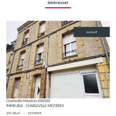
intéresser
exclusif
VOIR LE BIEN
Charleville-Mézières (08000)
IMMEUBLE - CHARLEVILLE-MÉZIÈRES
297,98 m²
-
229 900 €