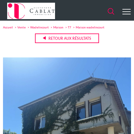
Accueil
Vente
Wadelincourt
Maison
T7
Maison wadelincourt
RETOUR AUX RÉSULTATS