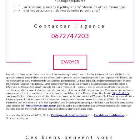
Validation
* Champs obligatoires
j'ai pris connaissance de la politique de confidentialité et des informations
relatives au traitement de mes données personnelles*
Contacter l'agence
0672747203
Validation
ENVOYER
Les informations recueillies sur ce formulaire sont enregistrées dans un fichier informatisé par La Boite Immo
agissant comme Sous-traitant du traitement pour la gestion de la clientèle/prospects de l'Agence / du Réseau qui
reste Responsable du Traitement de vos Données personnelles. La base légale du traitement repose sur l'intérêt
légitime de l'Agence / du Réseau. Elles sont conservées jusqu'à demande de suppression et sont destinées à
l'Agence / au Réseau. Conformément à la loi « informatique et libertés », vous disposez des droits d’accès, de
rectification, d’effacement, d’opposition, de limitation et de portabilité de vos données. Vous pouvez retirer votre
consentement à tout moment en contactant directement l’Agence / Le Réseau. Consultez le site
https://cnil.fr/fr
pour plus d’informations sur vos droits. Si vous estimez, après avoir contacté l'Agence / le Réseau, que vos droits «
Informatique et Libertés » ne sont pas respectés, vous pouvez adresser une réclamation à la CNIL. Nous vous
informons de l’existence de la liste d'opposition au démarchage téléphonique « Bloctel », sur laquelle vous pouvez
vous inscrire ici :
https://www.bloctel.gouv.fr
. Dans le cadre de la protection des Données personnelles, nous vous
invitons à ne pas inscrire de Données sensibles dans le champ de saisie libre.
Ce site est protégé par reCAPTCHA, les
Politiques de Confidentialité
et es
Conditions d'utilisation
de
Google s'appliquent.
Ces biens peuvent vous