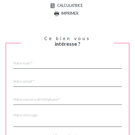
CALCULATRICE
IMPRIMER
Ce bien vous
intéresse ?
Nom
Fieldset
*
par
défaut
email
*
Téléphone
*
Message
Fieldset
*
par
défaut